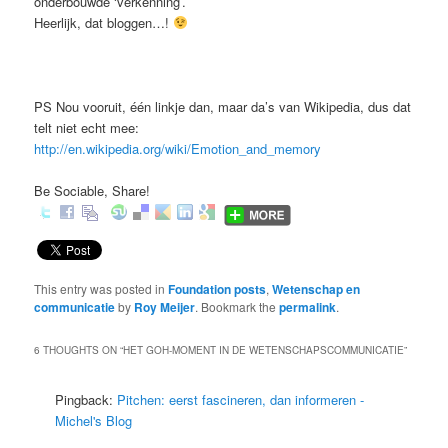
onderbouwde ‘verkenning’.
Heerlijk, dat bloggen…!
PS Nou vooruit, één linkje dan, maar da’s van Wikipedia, dus dat
telt niet echt mee:
http://en.wikipedia.org/wiki/Emotion_and_memory
Be Sociable, Share!
This entry was posted in
Foundation posts
,
Wetenschap en
communicatie
by
Roy Meijer
. Bookmark the
permalink
.
6 THOUGHTS ON “
HET GOH-MOMENT IN DE WETENSCHAPSCOMMUNICATIE
”
Pingback:
Pitchen: eerst fascineren, dan informeren -
Michel's Blog