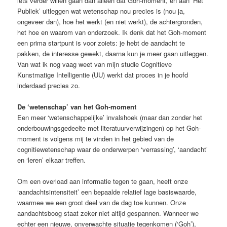
iets verder willen gaan dan alleen dat Goh-moment, en aan ‘Het
Publiek’ uitleggen wat wetenschap nou precies is (nou ja,
ongeveer dan), hoe het werkt (en niet werkt), de achtergronden,
het hoe en waarom van onderzoek. Ik denk dat het Goh-moment
een prima startpunt is voor zoiets: je hebt de aandacht te
pakken, de interesse gewekt, daarna kun je meer gaan uitleggen.
Van wat ik nog vaag weet van mijn studie Cognitieve
Kunstmatige Intelligentie (UU) werkt dat proces in je hoofd
inderdaad precies zo.
De ‘wetenschap’ van het Goh-moment
Een meer ‘wetenschappelijke’ invalshoek (maar dan zonder het
onderbouwingsgedeelte met literatuurverwijzingen) op het Goh-
moment is volgens mij te vinden in het gebied van de
cognitiewetenschap waar de onderwerpen ‘verrassing’, ‘aandacht’
en ‘leren’ elkaar treffen.
Om een overload aan informatie tegen te gaan, heeft onze
‘aandachtsintensiteit’ een bepaalde relatief lage basiswaarde,
waarmee we een groot deel van de dag toe kunnen. Onze
aandachtsboog staat zeker niet altijd gespannen. Wanneer we
echter een nieuwe, onverwachte situatie tegenkomen (‘Goh’),