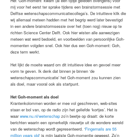
Het ‘Goh-moment’ kwam (al een tijdje geleden overigens) voor
mij voor het eerst ter sprake tijdens een brainstormsessie met
Delftse wetenschapscommunicatiecollega’s. De intuitieve klik die
wij allemaal meteen hadden met het begrip werd later bevestigd
in een andere brainstormsessie over het (toen nog) nieuw op te
richten Science Center Delft. Ook hier wisten alle aanwezigen
meteen wat werd bedoeld, en voorbeelden van persoonlijke Goh-
momenten volgden snel. Ook hier dus een Goh-moment: Goh,
deze term werkt.
Het lijkt de moeite waard om dit intuitieve idee en gevoel meer
vorm te geven. Ik denk dat binnen je binnen ‘de
wetenschapscommunicatie’ het Goh-moment zou kunnen zien
als doel, maar vooral ook als startpunt.
Het Goh-moment als doel
Krantenkolommen worden er mee vol geschreven, web-sites
staan er bol van, op de radio zijn het geliefde ‘kortjes’. Het is
waar
www.nu.nl/wetenschap
zo’n beetje op draait: de korte
berichten waarin een opmerkelijk nieuwtje uit de wondere wereld
van de wetenschap wordt gepresenteerd. ‘
Fingernails are 55
million years old
‘ is mijn laatste Goh-momentje geweest. Zo’n