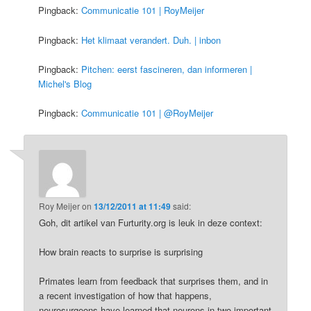
Pingback:
Communicatie 101 | RoyMeijer
Pingback:
Het klimaat verandert. Duh. | inbon
Pingback:
Pitchen: eerst fascineren, dan informeren |
Michel's Blog
Pingback:
Communicatie 101 | @RoyMeijer
Roy Meijer
on
13/12/2011 at 11:49
said:
Goh, dit artikel van Furturity.org is leuk in deze context:
How brain reacts to surprise is surprising
Primates learn from feedback that surprises them, and in
a recent investigation of how that happens,
neurosurgeons have learned that neurons in two important