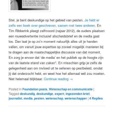
Stel, je bent deskundige op het gebied van pesten.
Je hebt er
zelfs een boek over geschreven, samen met twee anderen.
En
Tim Ribberink pleegt zelfmoord (najaar 2012), de ouders plaatsen
een rouwadvertentie inclusief afscheidsbrief en de media gaat
los. Dan laat je op zo’n moment natuurlijk alles uit je handen
vallen, om vanuit jouw expertise op zoveel mogelijk manieren bij
te dragen aan de maatschappelijke discussie van dat moment.
En zorg je ervoor dat ‘de media’ en het publiek op de hoogte zijn
van de laatste stand van zaken*. En misschien grijp je zelfs de
gelegenheid aan om invloed uit te oefenen op pestbeleid, omdat
jij dat onderzocht hebt, en weet hoe het allemaal wél zou moeten.
Niet helemaal blijkbaar.
Continue reading
→
Posted in
Foundation posts
,
Wetenschap en communicatie
|
Tagged
deskundig
,
deskundige
,
expert
,
ingezonden brief
,
journalist
,
media
,
pesten
,
wetenschap
,
wetenschapper
|
4
Replies