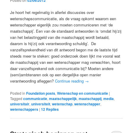
Posted on
02/06/2012
Je hoort het regelmatig in allerlei discussies over
wetenschapscommunicatie, als de vraag opkomt waarom een
wetenschapper eigenlijk zou moeten communiceren met ‘de
maatschappij’. Een van de standaard antwoorden is ‘omdat hij/zij
van het belastinggeld van die maatschappij wordt betaald,
daarom is hij/zij ook verantwoording schuldig’. De
vanzelfsprekendheid van dit antwoord begon me de laatste tijd
steeds meer te steken: goed onderzoek doen lijkt me vooral wat
de maatschappij van een wetenschapper mag verwachten, hoort
daar vanzelfsprekend ook communicatie bij? Moeten andere
(semi)ambtenaren ook op een dergelijke open manier
verantwoording afleggen?
Continue reading
→
Posted in
Foundation posts
,
Wetenschap en communicatie
|
Tagged
communicatie
,
maatschappelijk
,
maatschappij
,
media
,
universitair
,
universiteit
,
wetenschap
,
wetenschapper
,
wetenschappers
|
12
Replies