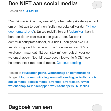
Doe NIET aan social media!
6
Posted on
19/01/2013
‘
’Social media’ kost (te) veel tijd
’, is het belangrijkste argument
om er niet aan te beginnen (zelfs nog belangrijker dan ‘
ik heb
geen smartphone’
). En als redelijk fervent ‘
gebruiker
’, kan ik
beamen dat er best wat tijd in gaat zitten. Nu ben ik
communicatieprofessional, dus heb ik een goed excuus –
verplichting vind ik zelf – om me in de wereld van 2.0 te
verdiepen, maar dat lijkt een stuk minder logisch voor een
wetenschapper. Nou, bij deze goed nieuws: je MOET ook
helemaal niets met social media.
Continue reading
→
Posted in
Foundation posts
,
Wetenschap en communicatie
|
Tagged
blog
,
communicatie
,
personal branding
,
scientist
,
social
,
social media
,
sociale media
,
strategie
,
strategisch
,
twitter
,
wetenschap
,
wetenschapper
,
wetenschappers
|
6
Replies
Dagboek van een