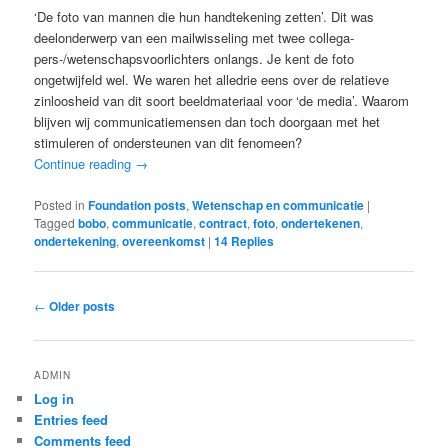
‘De foto van mannen die hun handtekening zetten’. Dit was
deelonderwerp van een mailwisseling met twee collega-
pers-/wetenschapsvoorlichters onlangs. Je kent de foto
ongetwijfeld wel. We waren het alledrie eens over de relatieve
zinloosheid van dit soort beeldmateriaal voor ‘de media’. Waarom
blijven wij communicatiemensen dan toch doorgaan met het
stimuleren of ondersteunen van dit fenomeen?
Continue reading
→
Posted in
Foundation posts
,
Wetenschap en communicatie
|
Tagged
bobo
,
communicatie
,
contract
,
foto
,
ondertekenen
,
ondertekening
,
overeenkomst
|
14
Replies
Post
←
Older posts
navigation
ADMIN
Log in
Entries feed
Comments feed