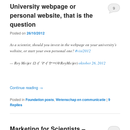
University webpage or
9
personal website, that is the
question
Posted on
26/10/2012
As a scientist, should you invest in the webpage on your university’s
website, or start your own personal one?
#visi2012
— Roy Meijer ロイ マイヤー(@RoyMeijer)
oktober 26, 2012
Continue reading
→
Posted in
Foundation posts
,
Wetenschap en communicatie
|
9
Replies
Marketing for Scientists –