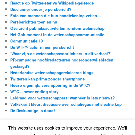
Reactie op Twitter-ster vs Wikipedia-geleerde
Disclaimer onder je persbericht?
Foto van mannen die hun handtekening zetten…
Persberichten toen en nu
Overzicht publieksactiviteiten rondom wetenschap
Het Goh-moment in de wetenschapscommunicatie
Communicatie 101
De WTF?-factor in een persbericht
‘Waar zijn de wetenschapsvoorlichters in dit verhaal?’
PR-campagne hoofdredacteuren hogeronderwijsbladen
geslaagd?
Nederlandse wetenschapsgerelateerde blogs
Twitteren kan prima zonder smartphone
Hoezo eigenlijk, versnippering in de WTC?
WTC – never ending story
Leidraad voor wetenschappers: wanneer is iets nieuws?
Volkskrant kleurt discussie over schaliegas met slechte kop
De Deskundige is dood!
This website uses cookies to improve your experience. We'll
Proudly powered by WordPress