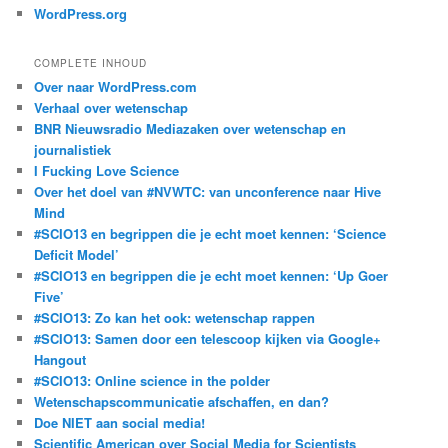
WordPress.org
COMPLETE INHOUD
Over naar WordPress.com
Verhaal over wetenschap
BNR Nieuwsradio Mediazaken over wetenschap en
journalistiek
I Fucking Love Science
Over het doel van #NVWTC: van unconference naar Hive
Mind
#SCIO13 en begrippen die je echt moet kennen: ‘Science
Deficit Model’
#SCIO13 en begrippen die je echt moet kennen: ‘Up Goer
Five’
#SCIO13: Zo kan het ook: wetenschap rappen
#SCIO13: Samen door een telescoop kijken via Google+
Hangout
#SCIO13: Online science in the polder
Wetenschapscommunicatie afschaffen, en dan?
Doe NIET aan social media!
Scientific American over Social Media for Scientists