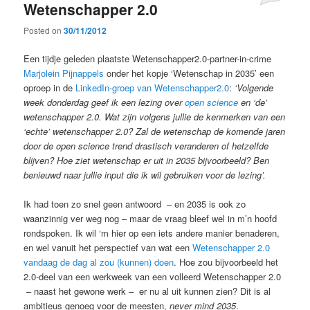
Wetenschapper 2.0
Posted on
30/11/2012
Een tijdje geleden plaatste Wetenschapper2.0-partner-in-crime
Marjolein Pijnappels
onder het kopje ‘Wetenschap in 2035’ een
oproep in de
LinkedIn-groep van Wetenschapper2.0
:
‘Volgende
week donderdag geef ik een lezing over
open science
en ‘de’
wetenschapper 2.0. Wat zijn volgens jullie de kenmerken van een
‘echte’ wetenschapper 2.0? Zal de wetenschap de komende jaren
door de open science trend drastisch veranderen of hetzelfde
blijven? Hoe ziet wetenschap er uit in 2035 bijvoorbeeld? Ben
benieuwd naar jullie input die ik wil gebruiken voor de lezing’.
Ik had toen zo snel geen antwoord – en 2035 is ook zo
waanzinnig ver weg nog – maar de vraag bleef wel in m’n hoofd
rondspoken. Ik wil ‘m hier op een iets andere manier benaderen,
en wel vanuit het perspectief van wat een
Wetenschapper 2.0
vandaag de dag al zou (kunnen) doen
. Hoe zou bijvoorbeeld het
2.0-deel van een werkweek van een volleerd Wetenschapper 2.0
– naast het gewone werk – er nu al uit kunnen zien? Dit is al
ambitieus genoeg voor de meesten,
never mind 2035
.