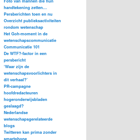
Foto van mannen die hun
handtekening zetten…
Persberichten toen en nu
Overzicht publieksactiviteiten
rondom wetenschap
Het Goh-moment in de
wetenschapscommunicatie
Communicatie 101
De WTF?-factor in een
persbericht
‘Waar zijn de
wetenschapsvoorlichters in
dit verhaal?’
PR-campagne
hoofdredacteuren
hogeronderwijsbladen
geslaagd?
Nederlandse
wetenschapsgerelateerde
blogs
Twitteren kan prima zonder
smartphone