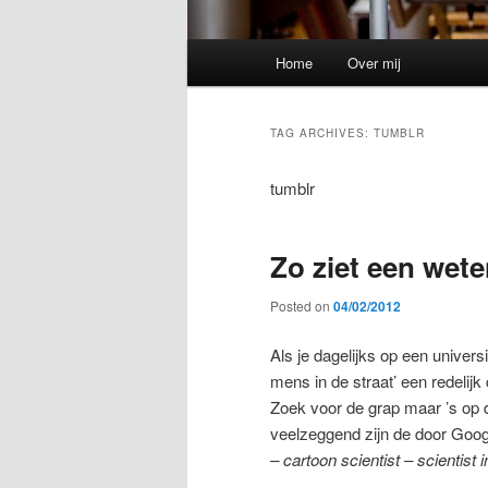
Main
Home
Over mij
menu
TAG ARCHIVES:
TUMBLR
tumblr
Zo ziet een wete
Posted on
04/02/2012
Als je dagelijks op een universit
mens in de straat’ een redelijk
Zoek voor de grap maar ’s op d
veelzeggend zijn de door Goo
– cartoon scientist – scientist i