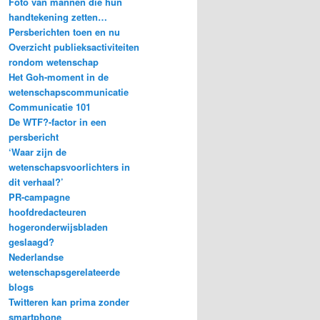
Foto van mannen die hun
handtekening zetten…
Persberichten toen en nu
Overzicht publieksactiviteiten
rondom wetenschap
Het Goh-moment in de
wetenschapscommunicatie
Communicatie 101
De WTF?-factor in een
persbericht
‘Waar zijn de
wetenschapsvoorlichters in
dit verhaal?’
PR-campagne
hoofdredacteuren
hogeronderwijsbladen
geslaagd?
Nederlandse
wetenschapsgerelateerde
blogs
Twitteren kan prima zonder
smartphone